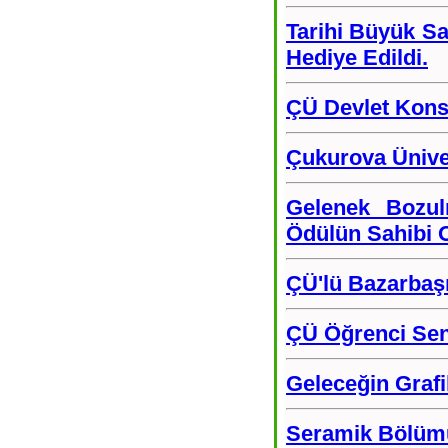
Tarihi Büyük Sa
Hediye Edildi.
ÇÜ Devlet Konse
Çukurova Üniver
Gelenek Bozul
Ödülün Sahibi
ÇÜ'lü Bazarbaşı
ÇÜ Öğrenci Senf
Geleceğin Grafi
Seramik Bölümü