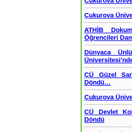
Çukurova Ünive
Çukurova Ünive
ATHİB Dokum
Öğrencileri Da
Dünyaca Ünlü
Üniversitesi’nd
ÇÜ Güzel Sana
Döndü…
Çukurova Üniver
ÇÜ Devlet Kon
Döndü