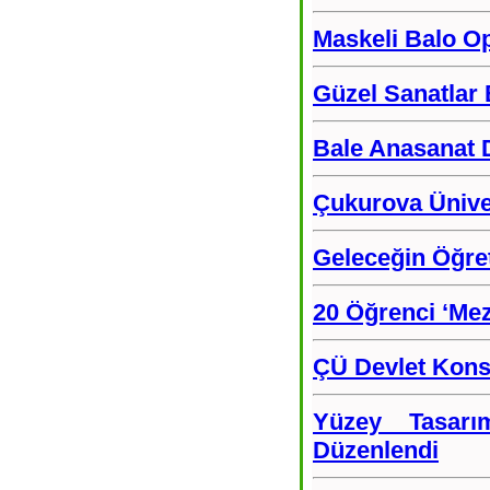
Maskeli Balo Op
Güzel Sanatlar 
Bale Anasanat D
Çukurova Üniver
Geleceğin Öğret
20 Öğrenci ‘Mez
ÇÜ Devlet Kons
Yüzey Tasarım
Düzenlendi