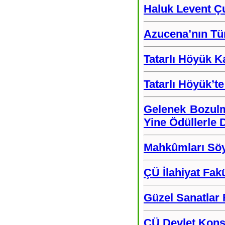
Haluk Levent Çu
Azucena’nın Tür
Tatarlı Höyük Ka
Tatarlı Höyük’t
Gelenek Bozulm
Yine Ödüllerle
Mahkûmları Söy
ÇÜ İlahiyat Fak
Güzel Sanatlar F
ÇÜ Devlet Konse