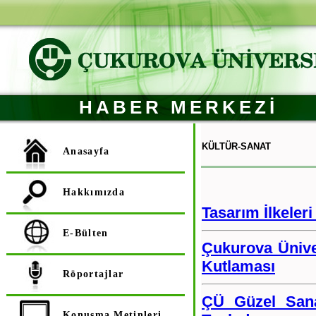
HABER MERKEZİ
KÜLTÜR-SANAT
Anasayfa
Hakkımızda
Tasarım İlkeler
E-Bülten
Çukurova Ünive
Kutlaması
Röportajlar
ÇÜ Güzel Sana
Konuşma Metinleri