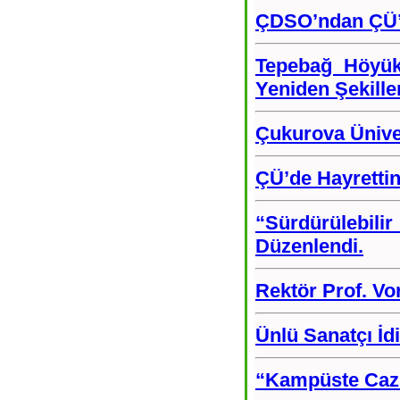
ÇDSO’ndan ÇÜ’
Tepebağ Höyük
Yeniden Şekille
Çukurova Ünive
ÇÜ’de Hayrett
“Sürdürülebil
Düzenlendi.
Rektör Prof. Vo
Ünlü Sanatçı İd
“Kampüste Caz”