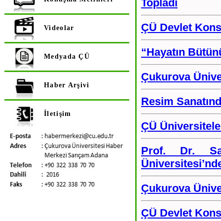
Topladı
ÇÜ Devlet Konse
Videolar
“Hayatın Bütünü 
Medyada ÇÜ
Çukurova Üniver
Haber Arşivi
Resim Sanatınd
İletişim
ÇÜ Üniversiteler
Prof. Dr. Sa
Üniversitesi’nd
Çukurova Üniver
ÇÜ Devlet Konse