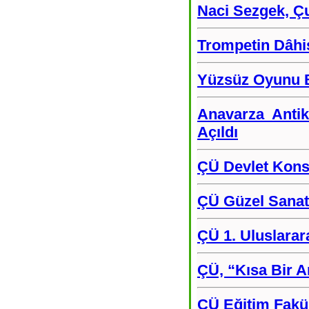
Naci Sezgek, Çu
Trompetin Dâhi
Yüzsüz Oyunu B
Anavarza Antik
Açıldı
ÇÜ Devlet Konse
ÇÜ Güzel Sanatl
ÇÜ 1. Uluslara
ÇÜ, “Kısa Bir A
ÇÜ Eğitim Fakül