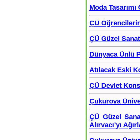
Moda Tasarımı Ö
ÇÜ Öğrencilerin
ÇÜ Güzel Sanatl
Dünyaca Ünlü Pi
Atılacak Eski Ko
ÇÜ Devlet Kons
Çukurova Ünive
ÇÜ Güzel Sanat
Alırvacı’yı Ağırl