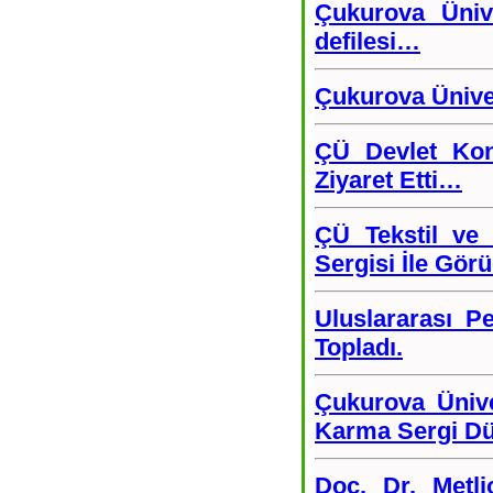
Çukurova Üniv
defilesi…
Çukurova Üniver
ÇÜ Devlet Kons
Ziyaret Etti…
ÇÜ Tekstil ve
Sergisi İle Gör
Uluslararası P
Topladı.
Çukurova Ünive
Karma Sergi Dü
Doç. Dr. Metli