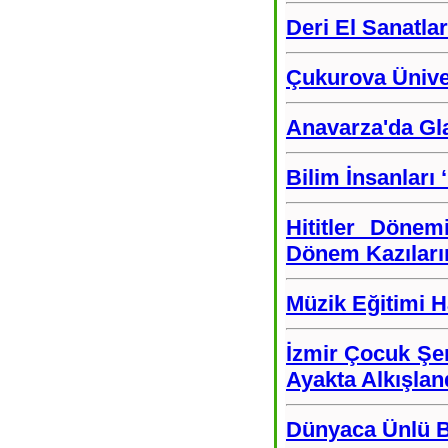
Deri El Sanatlar
Çukurova Üniver
Anavarza'da Gl
Bilim İnsanları 
Hititler Döne
Dönem Kazılar
Müzik Eğitimi H
İzmir Çocuk Şe
Ayakta Alkışla
Dünyaca Ünlü Ba